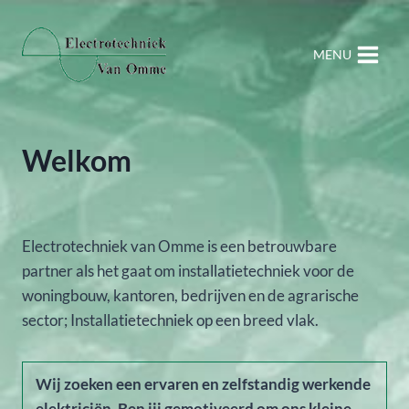
Doorgaan
naar
MENU
inhoud
Welkom
Electrotechniek van Omme is een betrouwbare
partner als het gaat om installatietechniek voor de
woningbouw, kantoren, bedrijven en de agrarische
sector; Installatietechniek op een breed vlak.
Wij zoeken een ervaren en zelfstandig werkende
elektriciën. Ben jij gemotiveerd om ons kleine